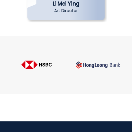
ie
Li Mei Ying
Art Director