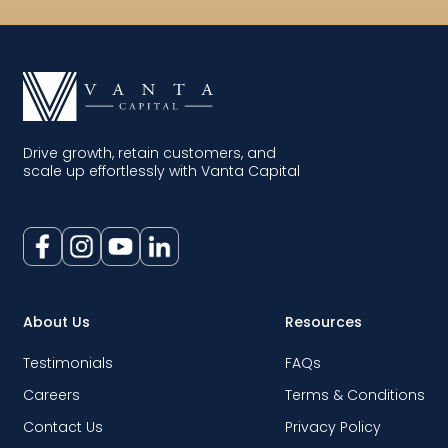
Understanding Your Business Credit Score
Drive growth, retain customers, and
scale up effortlessly with Vanta Capital
Essential Financial Literacy for Entrepreneurs
About Us
Resources
Testimonials
FAQs
Careers
Terms & Conditions
Contact Us
Privacy Policy