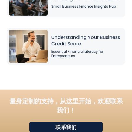
Small Business Finance Insights Hub
The Secrets to Smart Investing for Small
Understanding Your Business
Enterprise
Credit Score
Small Business Finance Insights Hub
Essential Financial Literacy for
Entrepreneurs
Mastering Budgeting for
Your Small Business
Effective Loan Strategies for Small
量身定制的支持，从这里开始，欢迎联系
Business
我们！
联系我们