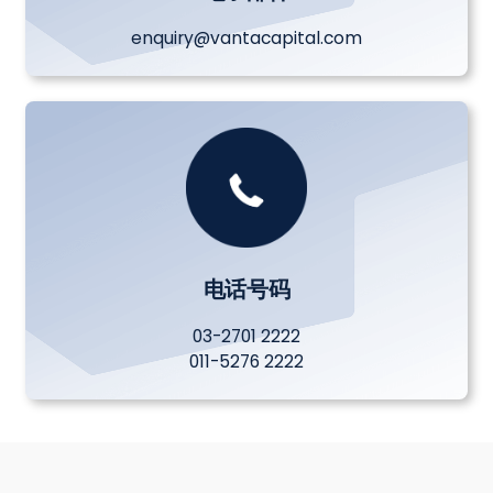
enquiry@vantacapital.com
电话号码
03-2701 2222
011-5276 2222