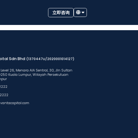
立即咨询
ital Sdn Bhd
(1370447U/2020001014127)
 Level 26, Menara AlA Sentral, 30, Jln Sultan
50250 Kuala Lumpur, Wilayah Persekutuan
mpur
2222
 2222
vantacapital.com